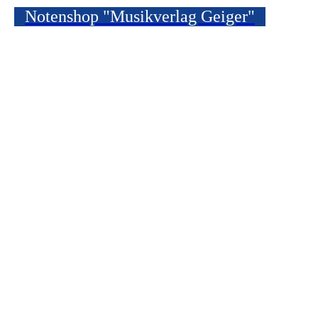
Notenshop "Musikverlag Geiger"
Geiger Music Media ist eine Website des Music-Service-
Geiger e.K. Inhaber: Bernhard Geiger
Rodacher Str. 6, 96317 Kronach, Tel.
(+49) (0) 9261-95553
info@musikverlag-geiger.de
/
© 2026 by Music-Service-Geiger e.K.